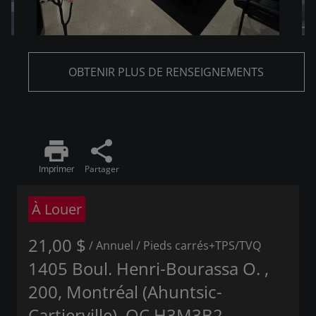
OBTENIR PLUS DE RENSEIGNEMENTS
print
share
Partager
Imprimer
À Louer
21,00 $
/ Annuel
/ Pieds carrés
+TPS/TVQ
1405 Boul. Henri-Bourassa O. ,
200, Montréal (Ahuntsic-
Cartierville), QC H3M3B2