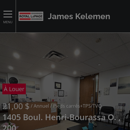
James Kelemen
MENU
À Louer
21,00 $
/ Annuel
/ Pieds carrés
+TPS/TVQ
1405 Boul. Henri-Bourassa O. ,
200,