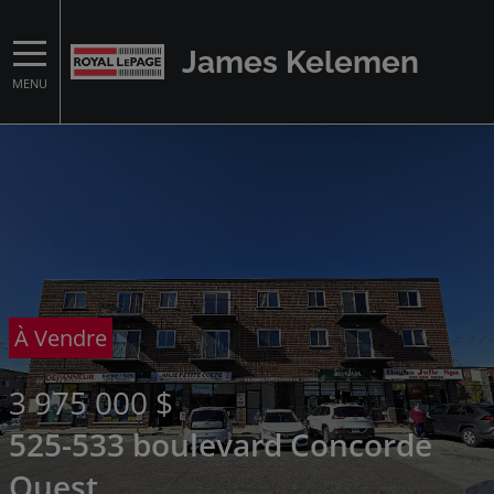
James Kelemen
MENU
À Vendre
3 975 000 $
525-533 boulevard Concorde
Ouest ,