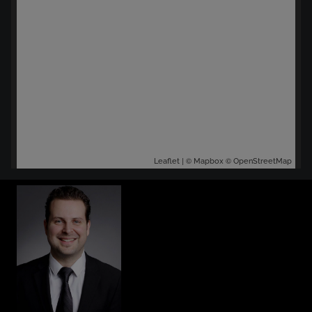
| ©
©
Leaflet
Mapbox
OpenStreetMap