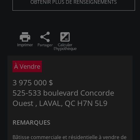
OBTENIR PLUS DE RENSEIGNEMENTS
print
share
iso
Partager
Imprimer
Calculer
l'hypothèque
À Vendre
3 975 000 $
525-533 boulevard Concorde
Ouest , LAVAL, QC H7N 5L9
REMARQUES
Bâtisse commerciale et résidentielle à vendre de