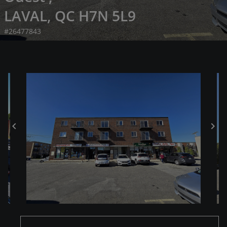
LAVAL, QC H7N 5L9
#26477843
chevron_left
chevron_right