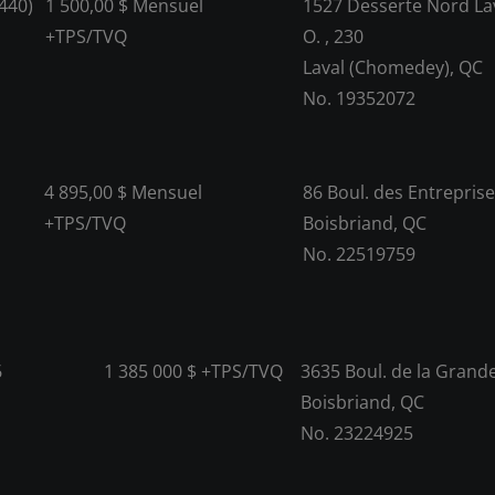
440)
1 500,00 $ Mensuel
1527 Desserte Nord Lav
+TPS/TVQ
O. , 230
Laval (Chomedey), QC
No. 19352072
4 895,00 $ Mensuel
86 Boul. des Entreprise
+TPS/TVQ
Boisbriand, QC
No. 22519759
6
1 385 000 $ +TPS/TVQ
3635 Boul. de la Grande
Boisbriand, QC
No. 23224925