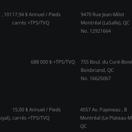
 , 101
17,94 $ Annuel / Pieds
9470 Rue Jean-Milot
carrés +TPS/TVQ
Montréal (LaSalle), QC
No. 12921664
688 000 $ +TPS/TVQ
755 Boul. du Curé-Boivi
Boisbriand, QC
No. 16625067
15,00 $ Annuel / Pieds
4557 Av. Papineau , B
yal),
carrés +TPS/TVQ
Montréal (Le Plateau-M
QC