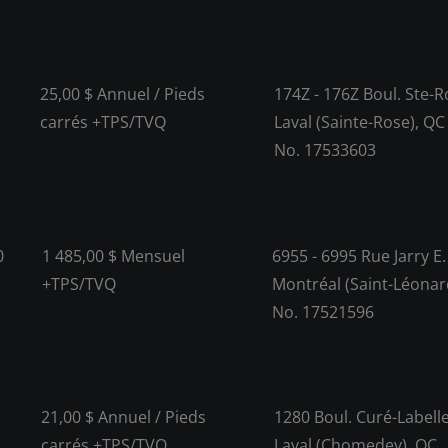
25,00 $ Annuel / Pieds
174Z - 176Z Boul. Ste-
carrés +TPS/TVQ
Laval (Sainte-Rose), QC
No. 17533603
0
1 485,00 $ Mensuel
6955 - 6995 Rue Jarry E.
+TPS/TVQ
Montréal (Saint-Léonar
No. 17521596
21,00 $ Annuel / Pieds
1280 Boul. Curé-Labell
C
carrés +TPS/TVQ
Laval (Chomedey), QC