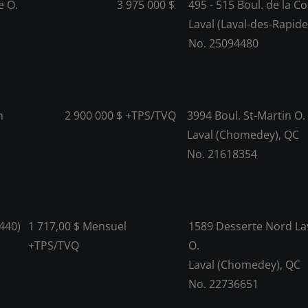
e O.
3 975 000 $
495 - 515 Boul. de la C
Laval (Laval-des-Rapide
No. 25094480
n
2 900 000 $ +TPS/TVQ
3994 Boul. St-Martin O. 
Laval (Chomedey), QC
No. 21618354
440)
1 717,00 $ Mensuel
1589 Desserte Nord Lav
+TPS/TVQ
O.
Laval (Chomedey), QC
No. 22736651