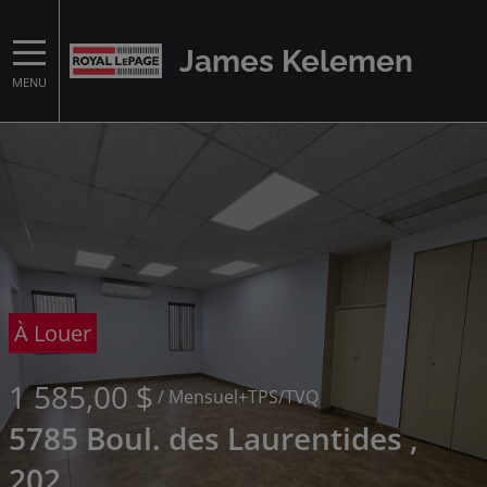
James Kelemen
MENU
À Louer
1 585,00 $
/ Mensuel
+TPS/TVQ
5785 Boul. des Laurentides ,
202,