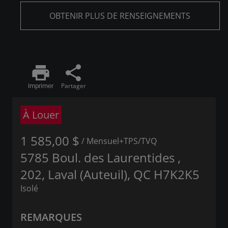
OBTENIR PLUS DE RENSEIGNEMENTS
print
share
Partager
Imprimer
À Louer
1 585,00 $
/ Mensuel
+TPS/TVQ
5785 Boul. des Laurentides ,
202, Laval (Auteuil), QC H7K2K5
Isolé
REMARQUES