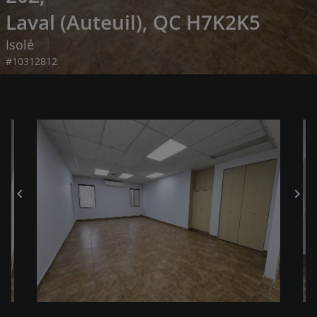
Laval (Auteuil), QC H7K2K5
Isolé
#10312812
chevron_left
chevron_right