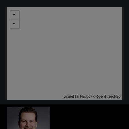
| ©
©
Leaflet
Mapbox
OpenStreetMap