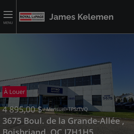
James Kelemen
MENU
À Louer
4 895,00 $
/ Mensuel
+TPS/TVQ
3675 Boul. de la Grande-Allée ,
Boisbriand, QC J7H1H5