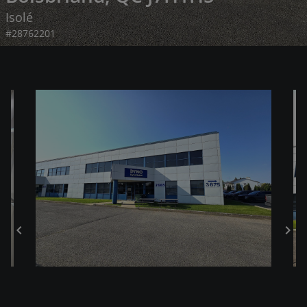
Isolé
#28762201
chevron_left
chevron_right