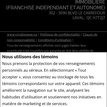
IMMOBILIÈRE
(FRANCHISÉ INDÉPENDANT ET AUTONOME)
302 - 3090 BLVD LE CARREFOUR
LAVAL, QC H7T2J7
|
|
www.royallepage.ca
Politique de confidentialité
Clause de
|
|
non-responsabilité
Conditions d'utilisation
Tous les renseignements affichés sont jugés fiables; leur
exactitude n'est toutefois pas garantie et doit être vérifiée de
façon indépendante. Aucune garantie ni représentation de
Nous utilisons des témoins
quelque nature que ce soit est donnée quant à l'exactitude
Nous prenons la protection de vos renseignements
desdits renseignements.
personnels au sérieux. En sélectionnant « Tout
Ne vise pas à solliciter les acheteurs ou vendeurs, propriétaires ou
accepter », vous consentez au stockage de tous les
locataires actuellement sous contrat.
REALTOR®, REALTORS® et le logo REALTOR® sont des marques
témoins correspondants sur votre appareil. Ces témoins
déposées de REALTOR® Canada Inc., une compagnie dont la
améliorent la navigation sur le site, analysent les
National Association of REALTORS® et l'Association canadienne
habitudes d'utilisation et soutiennent nos initiatives en
de l'immeuble sont propriétaires. Les marques de commerce
matière de marketing et de services.
REALTOR® servent à distinguer les services immobiliers offerts
Politique de