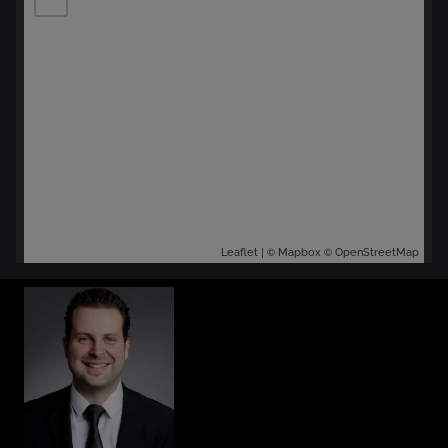
| ©
©
Leaflet
Mapbox
OpenStreetMap