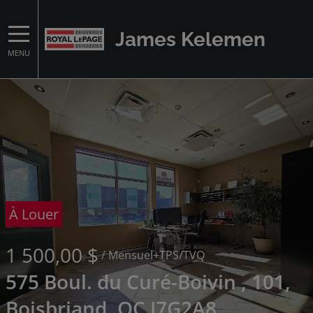
James Kelemen
MENU
À Louer
1 500,00 $
/ Mensuel
+TPS/TVQ
575 Boul. du Curé-Boivin , 101,
Boisbriand, QC J7G2A8