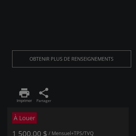
OBTENIR PLUS DE RENSEIGNEMENTS
print
share
Partager
Imprimer
À Louer
1 500,00 $
/ Mensuel
+TPS/TVQ